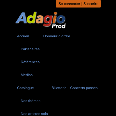
Aller
Se connecter | S'inscrire
au
contenu
Accueil
Donneur d’ordre
Partenaires
Références
Médias
Catalogue
Billetterie
Concerts passés
Nos thèmes
Nos artistes solo