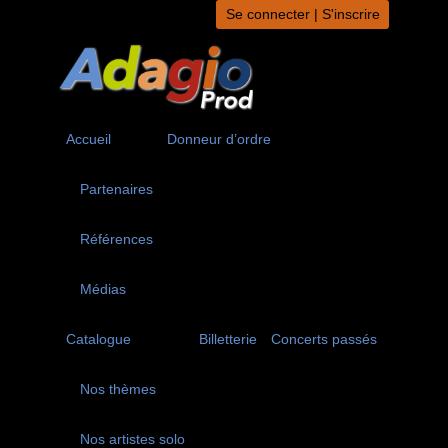
Aller
Se connecter | S'inscrire
au
contenu
Accueil
Donneur d’ordre
Partenaires
Références
Médias
Catalogue
Billetterie
Concerts passés
Nos thèmes
Nos artistes solo