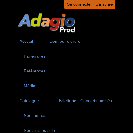
Aller
Se connecter | S'inscrire
au
contenu
Accueil
Donneur d’ordre
Partenaires
Références
Médias
Catalogue
Billetterie
Concerts passés
Nos thèmes
Nos artistes solo